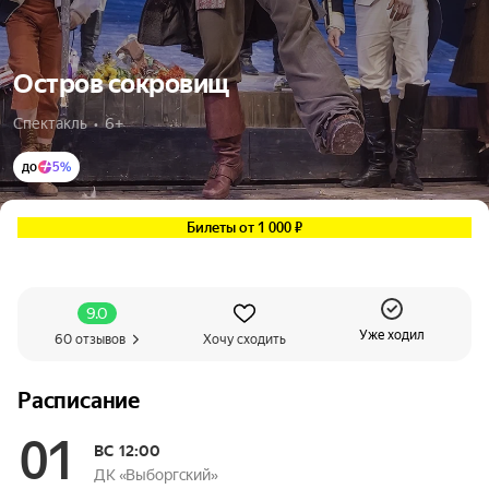
Остров сокровищ
Спектакль  •  6+
до
5%
Билеты от 1 000 ₽
9.0
Уже ходил
60 отзывов
Хочу сходить
Расписание
01
ВС
12:00
ДК «Выборгский»