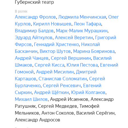
своими спутниками стать обладателем 
Губернский театр
легендарных сокровищ, а главное, понять, что 
В ролях
самое дорогое на свете — это не золото и 
Александр Фролов
,
Людмила Менчинская
,
Олег
серебро, а храбрость, мужество, взаимовыручка 
Курлов
,
Кирилл Новышев
,
Леон Тафара
,
и верные друзья.

Владимир Балдов
,
Марк-Малик Мурашкин
,
Эдуард Айткулов
,
Алексей Веретин
,
Григорий
В спектакле звучит музыка в оригинальном 
Фирсов
,
Геннадий Христенко
,
Николай
исполнении Губернаторского оркестра 
Басканчин
,
Виктор Шутов
,
Марина Бояринова
,
Московской области.

Андрей Чанцев
,
Сергей Вершинин
,
Василий
Шмаков
,
Сергей Кисса
,
Юлия Пестова
,
Евгений
В спектакле используется ирландская народная 
Гомоной
,
Андрей Мисилин
,
Дмитрий
музыка: песня Ta mo Chleamhnas a Dheanamh, The 
Карташов
,
Станислав Соломатин
,
Сергей
Basket of Oysters (соло на скрипке).

Бурлаченко
,
Сергей Ренсевич
,
Евгений
Сыркин
,
Андрей Щёткин
,
Юрий Колганов
,
Спектакль идёт с одним антрактом.

Михаил Шилов
,
Андрей Исаенков
,
Александр
Ратушняк
,
Сергей Медведев
,
Тимофей
В составе исполнителей возможны изменения 
Мельников
,
Антон Соколов
,
Василий Серёгин
,
без дополнительного уведомления.

Александр Андросов