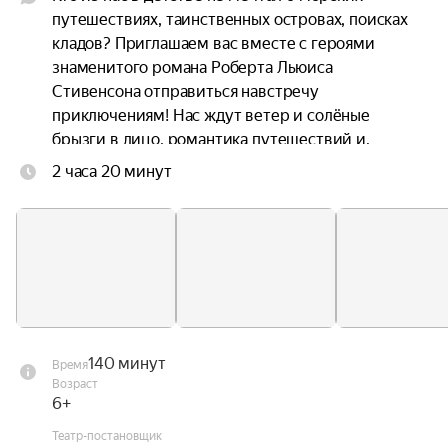
путешествиях, таинственных островах, поисках 
кладов? Приглашаем вас вместе с героями 
знаменитого романа Роберта Льюиса 
Стивенсона отправиться навстречу 
приключениям! Нас ждут ветер и солёные 
брызги в лицо, романтика путешествий и, 
конечно, знаменитое пиратское «Йо-хо-хо и 
2 часа 20 минут
бутылка рому!».

Мальчик Джим Хокинс случайно становится 
обладателем карты, на которой указан путь к 
сокровищам. На шхуне «Испаньола» в компании 
доктора Ливси, сквайра Трелони и одноногого 
судового кока Сильвера он отправляется на 
поиски острова, на котором спрятаны 
140 минут
Время
сокровища капитана пиратов Флинта. Джиму 
Возраст
предстоит раскрыть пиратский заговор, спасти 
6+
команду от неминуемой гибели, вместе со 
Театр-постановщик