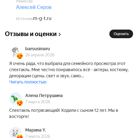
Режиссёр
Дети до 3-х лет (включительно) посещают 
Алексей Серов
спектакли бесплатно. С 4-х лет ребёнку 
необходим отдельный билет на место в 
m-g-t.ru
Источник
зрительном зале. Дети до 12 лет должны 
Отзывы и оценки
находится в зрительном зале в сопровождении 
Оценить
взрослого.
barsusimaru
26 апреля 2026
Я очень рада, что выбрала для семейного просмотра этот
спектакль. Мне честно понравилось всё - актеры, костюму,
декорации сцены, свет и звук, само…
Читать полностью
Алена Петрушина
7 марта 2026
Спектакль потрясающий! Ходили с сыном 12 лет. Мы в
восторге!
Марина Y.
7 марта 2026