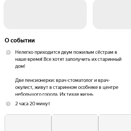
О событии
Нелегко приходится двум пожилым сёстрам в 
наше время! Все хотят заполучить их старинный 
дом!

Две пенсионерки: врач-стоматолог и врач-
окулист, живут в старинном особняке в центре 
небольшого города. Их тихая жизнь 
прерывается, когда к ним приходит чиновник из 
2 часа 20 минут
мэрии с предложением обмена их особняка на 
однокомнатную квартиру. И вот тут две 
очаровательные тётушки превращаются в 
отчаянных тёток!
