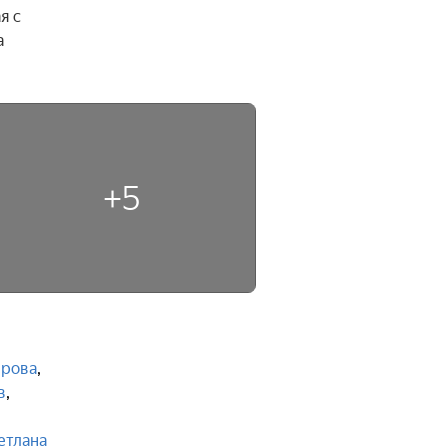
 с 
 
+5
ерова
,
в
,
етлана