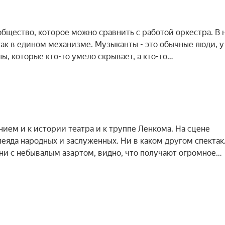
общество, которое можно сравнить с работой оркестра. В 
как в едином механизме. Музыканты - это обычные люди, у
ны, которые кто-то умело скрывает, а кто-то…
нием и к истории театра и к труппе Ленкома. На сцене
еяда народных и заслуженных. Ни в каком другом спектак
 они с небывалым азартом, видно, что получают огромное…