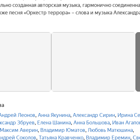
льно созданная авторская музыка, гармонично соединенная
же песня «Оркестр террора» – слова и музыка Александра
ва
Андрей Леонов
,
Анна Якунина
,
Александр Сирин
,
Ирина С
ксандр Збруев
,
Елена Шанина
,
Анна Большова
,
Иван Агапо
Максим Аверин
,
Владимир Юматов
,
Любовь Матюшина
,
ндрей Соколов
,
Татьяна Кравченко
,
Владимир Еремин
,
Св