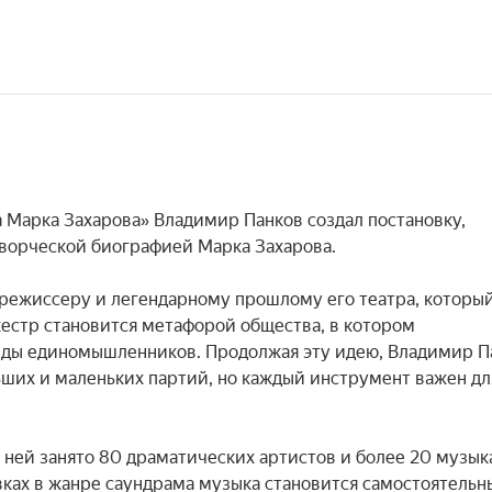
Марка Захарова» Владимир Панков создал постановку, 
орческой биографией Марка Захарова.

режиссеру и легендарному прошлому его театра, который
кестр становится метафорой общества, в котором 
ды единомышленников. Продолжая эту идею, Владимир Па
ьших и маленьких партий, но каждый инструмент важен для
 ней занято 80 драматических артистов и более 20 музыка
овках в жанре саундрама музыка становится самостоятельн