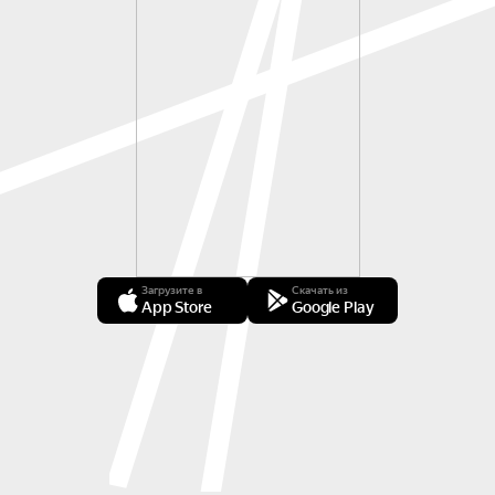
Загрузите в
Скачать из
App Store
Google Play