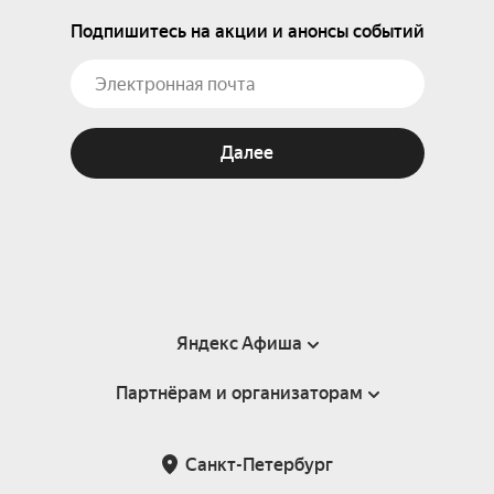
Подпишитесь на акции и анонсы событий
Далее
Яндекс Афиша
Партнёрам и организаторам
Справка
Пользовательское соглашение
Партнёрам и организаторам мероприятий
Санкт-Петербург
Подарочные сертификаты
Билетная система Яндекс Билеты