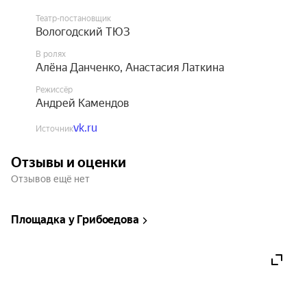
Театр-постановщик
Гонки на автобусе, прогулки по кладбищам 
Вологодский ТЮЗ
Пикардии, невольный визит в полицейский 
В ролях
участок — вот что ждёт наших героических 
Алёна Данченко
,
Анастасия Латкина
француженок. И будем надеяться, что эти 
Режиссёр
испытания лишь укрепят их сестринские узы.
Андрей Камендов
vk.ru
Источник
Отзывы и оценки
Отзывов ещё нет
Площадка у Грибоедова