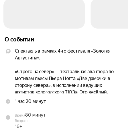
О событии
Спектакль в рамках 4‑го фестиваля «Золотая 
Августина».

«Строго на север» — театральная авантюра по 
мотивам пьесы Пьера Нотта «Две дамочки в 
сторону севера», в исполнении ведущих 
артисток вологодского ТЮЗа. Это весёлый, 
немного безумный вояж двух пожилых дам 
1 час 20 минут
(Аннетт и Бернадетт), которые волей судьбы 
вынуждены отправиться из своего крошечного 
80 минут
Время
магазинчика в Париже в «далёкий» город Амьен, 
Возраст
что на севере славной Франции.

16+