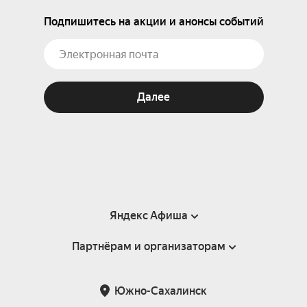
Подпишитесь на акции и анонсы событий
Далее
Яндекс Афиша
Партнёрам и организаторам
Справка
Пользовательское соглашение
Партнёрам и организаторам мероприятий
Южно-Сахалинск
Подарочные сертификаты
Билетная система Яндекс Билеты