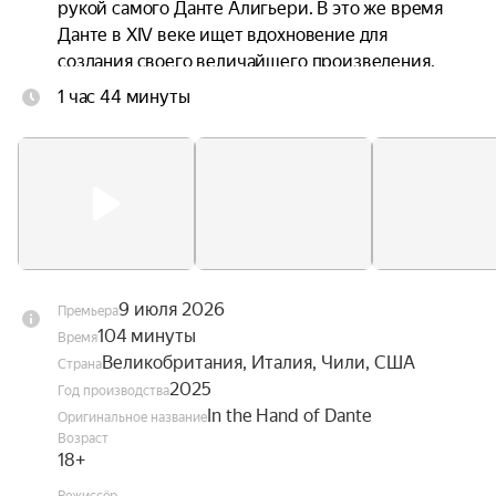
рукой самого Данте Алигьери. В это же время 
Данте в XIV веке ищет вдохновение для 
создания своего величайшего произведения. 
Каждого из мужчин неосознанно связывает 
1 час 44 минуты
через время их одержимость любовью, 
красотой и божественным.
9 июля 2026
Премьера
104 минуты
Время
Великобритания, Италия, Чили, США
Страна
2025
Год производства
In the Hand of Dante
Оригинальное название
Возраст
18+