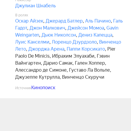
Режиссёр
Джулиан Шнабель
В ролях
Оскар Айзек
,
Джерард Батлер
,
Аль Пачино
,
Галь
Гадот
,
Джон Малкович
,
Джейсон Момоа
,
Gavin
Weingarten
,
Дьюк Николсон
,
Дениз Капецца
,
Луис Канселми
,
Лоренцо Дзурдзоло
,
Винченцо
Лето
,
Джорджа Арена
,
Паппи Корсикато
,
Pier
Paolo De Minicis
,
Ибрахим Элуахаби
,
Гэвин
Вайнгартен
,
Дарио Самак
,
Гален Хоппер
,
Алессандро де Симоне
,
Густаво Ла Вольпе
,
Джузеппе Кутрулла
,
Винченцо Скуручи
Кинопоиск
Источник