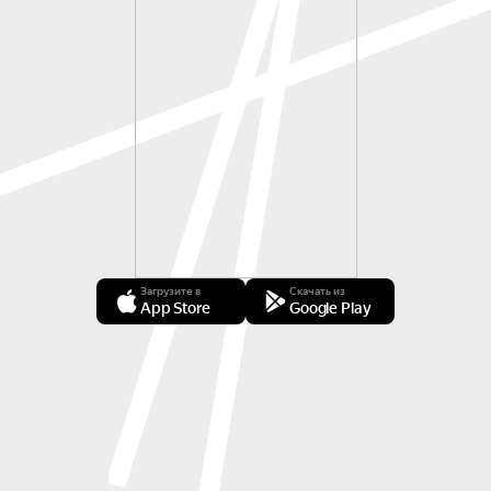
Загрузите в
Скачать из
App Store
Google Play