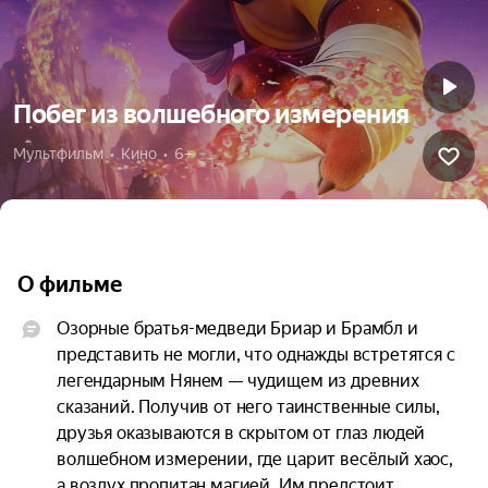
Побег из волшебного измерения
Мультфильм  •  Кино  •  6+
О фильме
Озорные братья-медведи Бриар и Брамбл и 
представить не могли, что однажды встретятся с 
легендарным Нянем — чудищем из древних 
сказаний. Получив от него таинственные силы, 
друзья оказываются в скрытом от глаз людей 
волшебном измерении, где царит весёлый хаос, 
а воздух пропитан магией. Им предстоит 