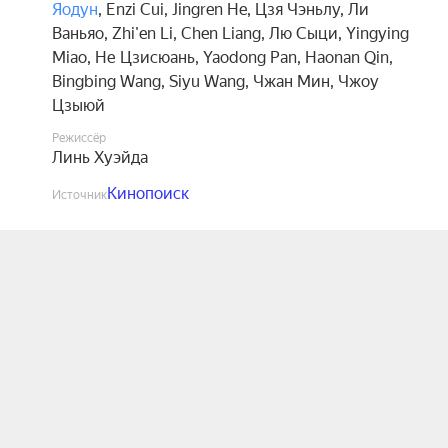
Яодун
,
Enzi Cui
,
Jingren He
,
Цзя Чэньлу
,
Ли
Ваньяо
,
Zhi'en Li
,
Chen Liang
,
Лю Сыци
,
Yingying
Miao
,
Не Цзисюань
,
Yaodong Pan
,
Haonan Qin
,
Bingbing Wang
,
Siyu Wang
,
Чжан Мин
,
Чжоу
Цзыюй
Режиссёр
Линь Хуэйда
Кинопоиск
Источник