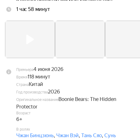
научиться управлять своими способностями и 
1 час 58 минут
найти своё место в этом удивительном мире, 
чтобы суметь вернуться домой.
4 июня 2026
Премьера
118 минут
Время
Китай
Страна
2026
Год производства
Boonie Bears: The Hidden
Оригинальное название
Protector
Возраст
6+
В ролях
Чжан Бинцзюнь
,
Чжан Вэй
,
Тань Сяо
,
Сунь