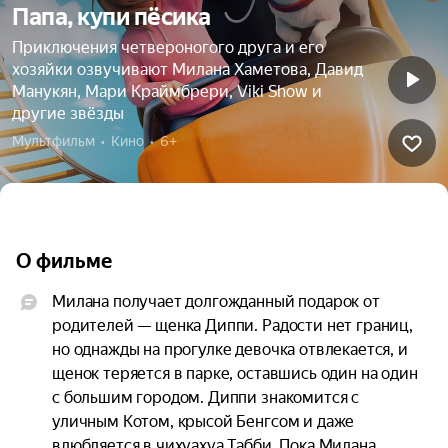
Папа, купи пёсика
Приключения четвероногого друга и его
хозяйки озвучивают Милана Хаметова, Давид
Манукян, Мари Краймбрери, Viki Show и
другие звёзды
Мультфильм  •  Кино  •  6+
О фильме
Милана получает долгожданный подарок от 
родителей — щенка Диппи. Радости нет границ, 
но однажды на прогулке девочка отвлекается, и 
щенок теряется в парке, оставшись один на один 
с большим городом. Диппи знакомится с 
уличным Котом, крысой Бенгсом и даже 
влюбляется в чихуахуа Табби. Пока Милана 