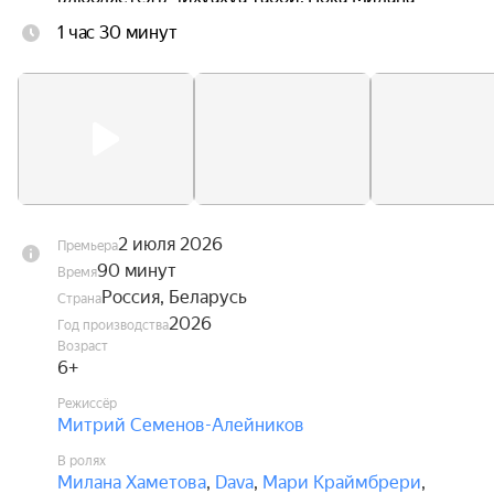
ведёт поиски любимого песика, Диппи ждут 
1 час 30 минут
увлекательные приключения, в которых ему 
предстоит стать настоящим героем, способным 
защитить не только себя, но и своих друзей.
2 июля 2026
Премьера
90 минут
Время
Россия, Беларусь
Страна
2026
Год производства
Возраст
6+
Режиссёр
Митрий Семенов-Алейников
В ролях
Милана Хаметова
,
Dava
,
Мари Краймбрери
,