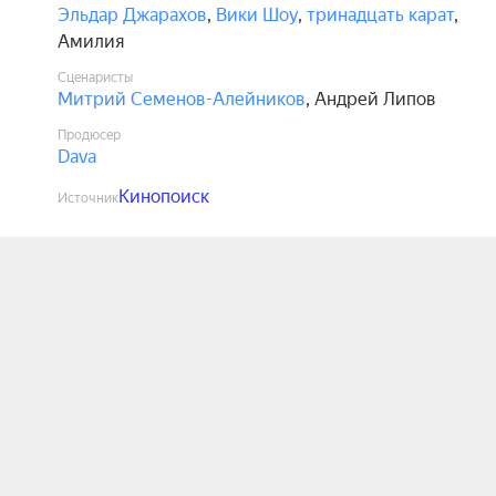
Эльдар Джарахов
,
Вики Шоу
,
тринадцать карат
,
Амилия
Сценаристы
Митрий Семенов-Алейников
,
Андрей Липов
Продюсер
Dava
Кинопоиск
Источник