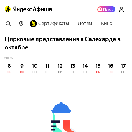
Сертификаты
Детям
Кино
Цирковые представления в Салехарде в
октябре
АВГУСТ
8
9
10
11
12
13
14
15
16
17
СБ
ВС
ПН
ВТ
СР
ЧТ
ПТ
СБ
ВС
ПН