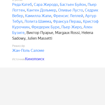
В ролях
Реда Катеб
,
Сара Жиродо
,
Бастьен Буйон
,
Пьер
Лоттен
,
Кантен Дольмер
,
Оливье Лусто
,
Седрик
Вебер
,
Камилла Жапи
,
Френсис Леплей
,
Артур
Тебул
,
Лолита Шамма
,
Франсуа Пераш
,
Кристоф
Курочкин
,
Фредерик Буре
,
Пьер Жиро
,
Ален
Бузиге
,
Виктор Пуарье
,
Margaux Rossi
,
Helena
Sadowy
,
Julien Massetti
Режиссёр
Жан-Поль Саломе
Кинопоиск
Источник