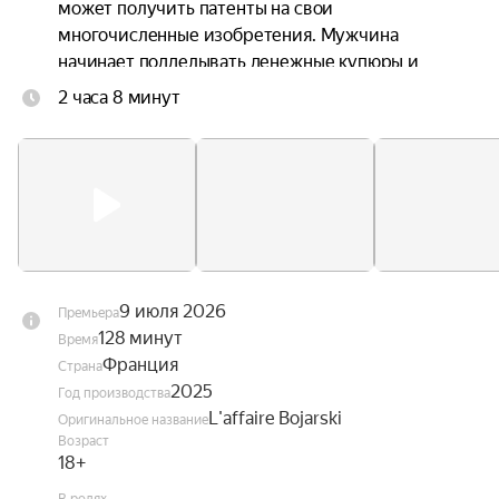
может получить патенты на свои 
многочисленные изобретения. Мужчина 
начинает подделывать денежные купюры и 
делает это настолько совершенно, что Банк 
2 часа 8 минут
Франции готов на любое вознаграждение за его 
поимку. Теперь Ян живёт двойной жизнью, его 
семья ни о чём не догадывается, а по его следу 
идёт опытный полицейский инспектор Матте, 
одержимый единственной целью — поймать 
человека, которого видит только по почерку его 
«работ».
9 июля 2026
Премьера
128 минут
Время
Франция
Страна
2025
Год производства
L'affaire Bojarski
Оригинальное название
Возраст
18+