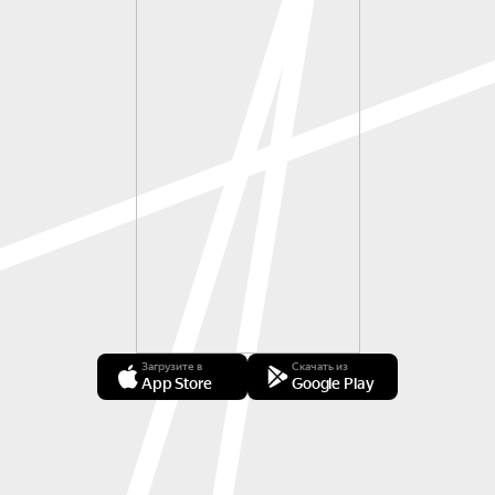
Загрузите в
Скачать из
App Store
Google Play