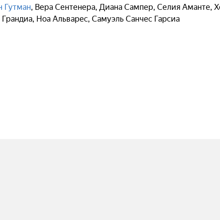
н Гутман
,
Вера Сентенера
,
Диана Сампер
,
Селия Аманте
,
Х
 Грандиа
,
Ноа Альварес
,
Самуэль Санчес Гарсиа