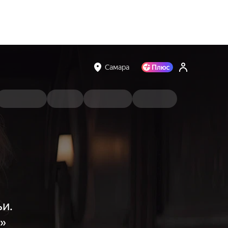
Самара
ьи.
»