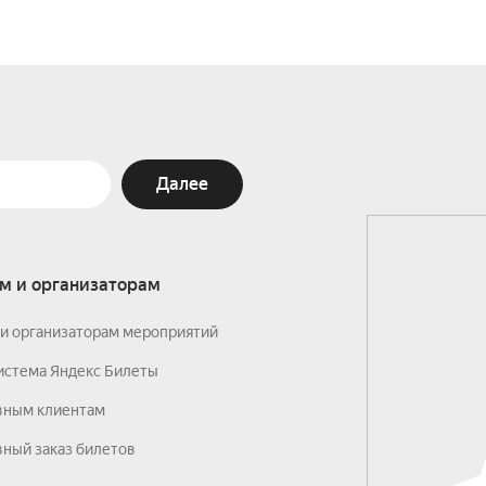
Далее
м и организаторам
и организаторам мероприятий
истема Яндекс Билеты
вным клиентам
ный заказ билетов