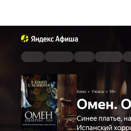
Кино
Ужасы
18+
Омен. О
Синее платье, н
Испанский хорр