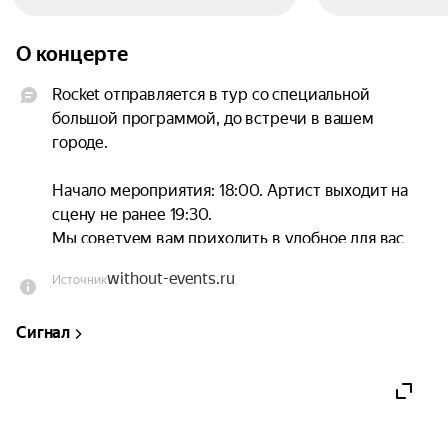
О концерте
Rocket отправляется в тур со специальной 
большой программой, до встречи в вашем 
городе.

Начало мероприятия: 18:00. Артист выходит на 
сцену не ранее 19:30.

Мы советуем вам приходить в удобное для вас 
время, чтобы вы не стояли в очереди на входе и 
without-events.ru
Источник
комфортно прошли на мероприятие.
Сигнал