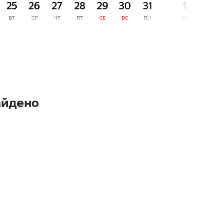
25
26
27
28
29
30
31
1
2
ВТ
СР
ЧТ
ПТ
СБ
ВС
ПН
ВТ
СР
айдено