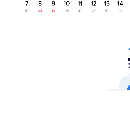
7
8
9
10
11
12
13
14
ПТ
СБ
ВС
ПН
ВТ
СР
ЧТ
ПТ