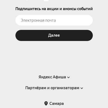
Подпишитесь на акции и анонсы событий
Далее
Яндекс Афиша
Партнёрам и организаторам
Справка
Пользовательское соглашение
Партнёрам и организаторам мероприятий
Самара
Подарочные сертификаты
Билетная система Яндекс Билеты