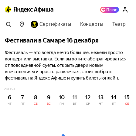
Сертификаты
Концерты
Театр
Фестивали в Самаре 16 декабря
Фестиваль — это всегда нечто большее, нежели просто
концерт или выставка. Если вы хотите абстрагироваться
от повседневной суеты, открыть двери новым
впечатлениям и просто развлечься, стоит выбрать
фестиваль на Яндекс Афише и купить билеты онлайн.
АВГУСТ
6
7
8
9
10
11
12
13
14
15
ЧТ
ПТ
СБ
ВС
ПН
ВТ
СР
ЧТ
ПТ
СБ