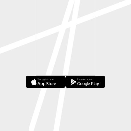
Загрузите в
Скачать из
App Store
Google Play