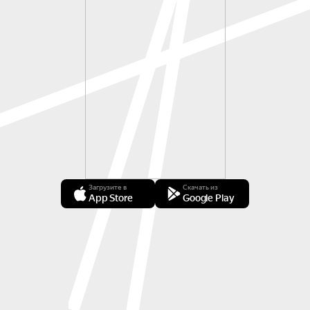
Загрузите в
Скачать из
App Store
Google Play