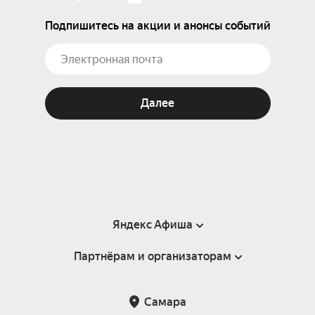
Подпишитесь на акции и анонсы событий
Далее
Яндекс Афиша
Партнёрам и организаторам
Справка
Пользовательское соглашение
Партнёрам и организаторам мероприятий
Самара
Подарочные сертификаты
Билетная система Яндекс Билеты