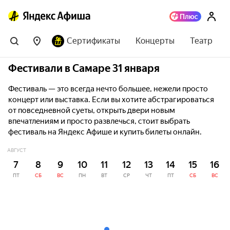
Сертификаты
Концерты
Театр
Фестивали в Самаре 31 января
Фестиваль — это всегда нечто большее, нежели просто
концерт или выставка. Если вы хотите абстрагироваться
от повседневной суеты, открыть двери новым
впечатлениям и просто развлечься, стоит выбрать
фестиваль на Яндекс Афише и купить билеты онлайн.
АВГУСТ
7
8
9
10
11
12
13
14
15
16
ПТ
СБ
ВС
ПН
ВТ
СР
ЧТ
ПТ
СБ
ВС