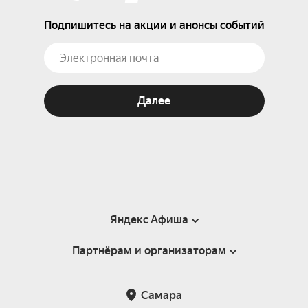
Подпишитесь на акции и анонсы событий
Далее
Яндекс Афиша
Партнёрам и организаторам
Справка
Пользовательское соглашение
Партнёрам и организаторам мероприятий
Самара
Подарочные сертификаты
Билетная система Яндекс Билеты