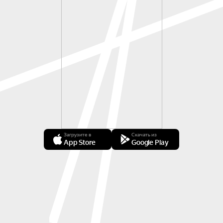
Загрузите в
Скачать из
App Store
Google Play