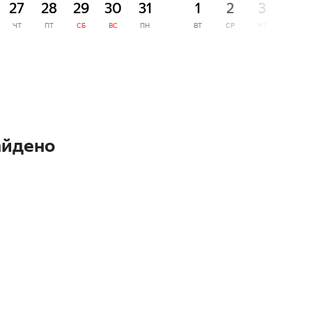
27
28
29
30
31
1
2
3
4
ЧТ
ПТ
СБ
ВС
ПН
ВТ
СР
ЧТ
ПТ
айдено