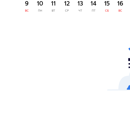
9
10
11
12
13
14
15
16
ВС
ПН
ВТ
СР
ЧТ
ПТ
СБ
ВС