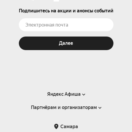
Подпишитесь на акции и анонсы событий
Далее
Яндекс Афиша
Партнёрам и организаторам
Справка
Пользовательское соглашение
Партнёрам и организаторам мероприятий
Самара
Подарочные сертификаты
Билетная система Яндекс Билеты