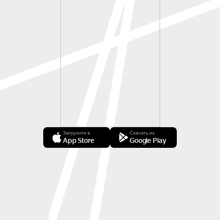
Загрузите в
Скачать из
App Store
Google Play