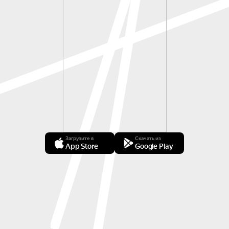
Загрузите в
Скачать из
App Store
Google Play