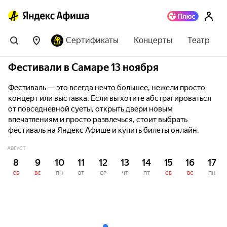
Сертификаты
Концерты
Театр
Фестивали в Самаре 13 ноября
Фестиваль — это всегда нечто большее, нежели просто
концерт или выставка. Если вы хотите абстрагироваться
от повседневной суеты, открыть двери новым
впечатлениям и просто развлечься, стоит выбрать
фестиваль на Яндекс Афише и купить билеты онлайн.
АВГУСТ
8
9
10
11
12
13
14
15
16
17
СБ
ВС
ПН
ВТ
СР
ЧТ
ПТ
СБ
ВС
ПН