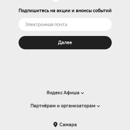
Подпишитесь на акции и анонсы событий
Далее
Яндекс Афиша
Партнёрам и организаторам
Справка
Пользовательское соглашение
Партнёрам и организаторам мероприятий
Самара
Подарочные сертификаты
Билетная система Яндекс Билеты