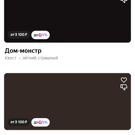
от 3 100 ₽
до
5%
Дом-монстр
Квест
лёгкий, страшный
от 3 100 ₽
до
5%