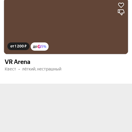
от 1 200 ₽
до
5%
VR Arena
Квест
лёгкий, нестрашный