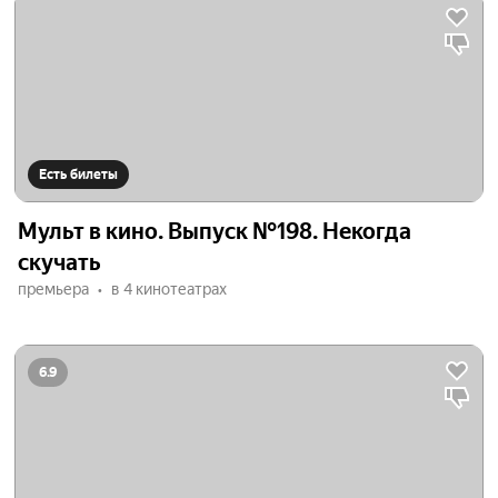
Есть билеты
Мульт в кино. Выпуск №198. Некогда
скучать
премьера
в 4 кинотеатрах
6.9