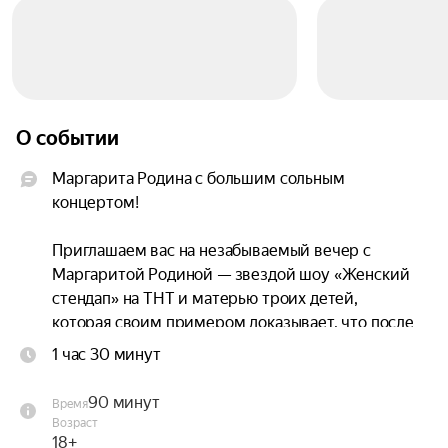
О событии
Маргарита Родина с большим сольным 
концертом!

Приглашаем вас на незабываемый вечер с 
Маргаритой Родиной — звездой шоу «Женский 
стендап» на ТНТ и матерью троих детей, 
которая своим примером доказывает, что после 
40 жизнь только начинается!

1 час 30 минут
Её сольный концерт — это не просто 
90 минут
Время
выступление, а искренний и весёлый диалог с 
Возраст
вами о том, как оставаться в отличной форме и 
18+