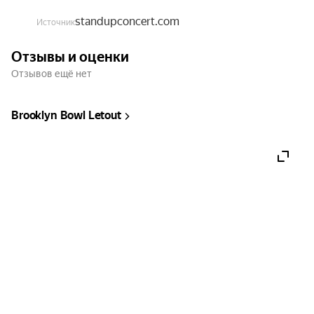
сохранять добрейшее чувство юмора.

standupconcert.com
Источник
За столами можно заказать еду и напитки.

Отзывы и оценки
Отзывов ещё нет
Продолжительность шоу 90 минут.

Если тебе нужна помощь в выборе места, 
Brooklyn Bowl Letout
позвони нам: +7 (991) 779-10-97 (12:00–23:00 
МСК).