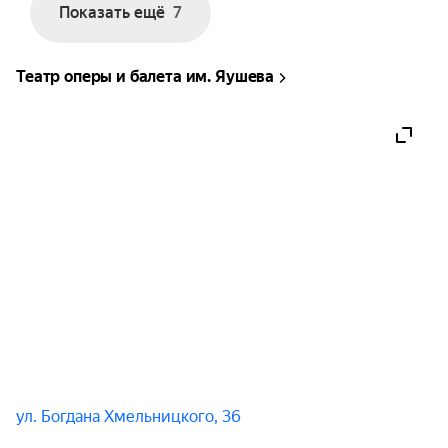
Показать ещё
7
Современная, авторская хореография мирового 
уровня под дождем оставит под впечатлением 
Театр оперы и балета им. Яушева
каждого зрителя! Мужские, брутальные силуэты, 
искусно подсвеченные с помощью современных 
световых спецэффектов, надолго оставят 
неизгладимые впечатления!

Мужская философия об отношениях вдохновляет 
на позитивный взгляд на мир!

Финальные номера проходят под потоками воды.
ул. Богдана Хмельницкого, 36