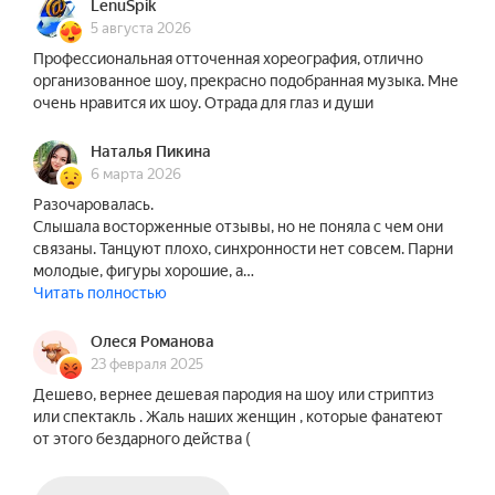
почему-то мужчины и женщины видят это по-
LenuSpik
разному! «Шоу под дождём» в обновленном 
5 августа 2026
спектакле «Мужчина и Женщина» попытается 
Профессиональная отточенная хореография, отлично
организованное шоу, прекрасно подобранная музыка. Мне
ответить на вопрос: кто прав — Мужчина или 
очень нравится их шоу. Отрада для глаз и души
Женщина?!

Наталья Пикина
Яркая и эмоциональная постановка под дождём, 
6 марта 2026
где мужские размышления о взаимоотношениях 
Разочаровалась.
полов будут выражены с помощью слова и 
Слышала восторженные отзывы, но не поняла с чем они
пластики тела! Мужчинам сложно выразить все 
связаны. Танцуют плохо, синхронности нет совсем. Парни
свои мысли об отношениях — поэтому мы 
молодые, фигуры хорошие, а…
Читать полностью
сделаем это за всех мужчин!

Олеся Романова
Шоу под дождём «Мужчина и Женщина» — для 
23 февраля 2025
тех, кто уже сталкивался с любовью. Для тех, кто 
Дешево, вернее дешевая пародия на шоу или стриптиз
знает, что происходит после первой 
или спектакль . Жаль наших женщин , которые фанатеют
влюбленности; кто знает, как рвёт на части, 
от этого бездарного действа (
когда вы не вместе; кто знает, что без юмора и 
позитива не выгрести!
