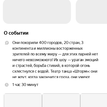
О событии
Они покорили 400 городов, 20 стран, 3 
континента и миллионы восторженных 
зрителей по всему миру — для этих парней нет 
ничего невозможного! Их шоу — ураган эмоций 
и страстей, борьба стихий, в которой огонь 
схлестнулся с водой. Театр танца «Шторм»: они 
не ждут, когда закончится гроза, они умеют 
танцевать под дождем.

1 час 30 минут
«Шоу под дождём» — уникальный танцевальный 
проект, аналогов которому нет ни в одной 
стране Мира, российский феномен и гордость 