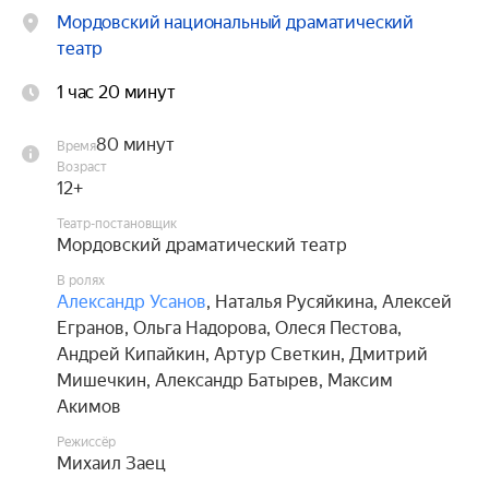
Мордовский национальный драматический
театр
1 час 20 минут
80 минут
Время
Возраст
12+
Театр-постановщик
Мордовский драматический театр
В ролях
Александр Усанов
,
Наталья Русяйкина
,
Алексей
Егранов
,
Ольга Надорова
,
Олеся Пестова
,
Андрей Кипайкин
,
Артур Светкин
,
Дмитрий
Мишечкин
,
Александр Батырев
,
Максим
Акимов
Режиссёр
Михаил Заец