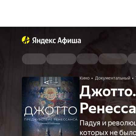
Кино
Документальный
Джотто.
Ренесс
Падуя и революц
которых не был