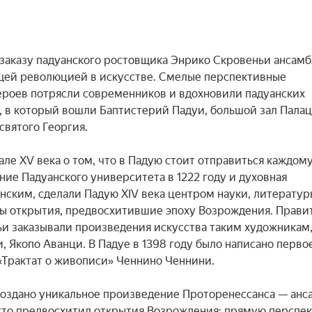
 заказу падуанского ростовщика Энрико Скровеньи ансамбл
ящей революцией в искусстве. Смелые перспективные 
ероев потрясли современников и вдохновили падуанских 
, в который вошли Баптистерий Падуи, большой зал Палац
вятого Георгия.

ле XV века о том, что в Падую стоит отправиться каждому,
ие Падуанского университета в 1222 году и духовная 
ским, сделали Падую XIV века центром науки, литературы
ны открытия, предвосхитившие эпоху Возрождения. Правит
и заказывали произведения искусства таким художникам, 
 Якопо Аванци. В Падуе в 1398 году было написано первое
Трактат о живописи» Ченнино Ченнини.

создано уникальное произведение Проторенессанса — анса
тто предвосхитил открытия Возрождения: прямую перспект