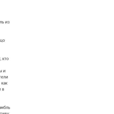
ь из 
цо 
 кто 
 и 
ели 
как 
 в 
мбль 
иву, 