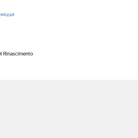
рницци
el Rinascimento