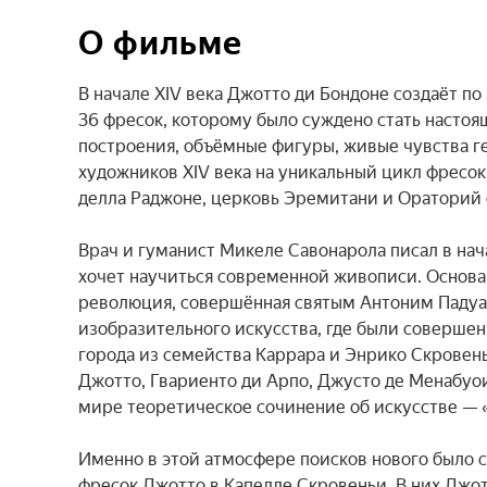
О фильме
В начале XIV века Джотто ди Бондоне создаёт по
36 фресок, которому было суждено стать насто
построения, объёмные фигуры, живые чувства г
художников XIV века на уникальный цикл фресок
делла Раджоне, церковь Эремитани и Ораторий с
Врач и гуманист Микеле Савонарола писал в нача
хочет научиться современной живописи. Основан
революция, совершённая святым Антоним Падуан
изобразительного искусства, где были соверше
города из семейства Каррара и Энрико Скровень
Джотто, Гвариенто ди Арпо, Джусто де Менабуои,
мире теоретическое сочинение об искусстве — «
Именно в этой атмосфере поисков нового было 
фресок Джотто в Капелле Скровеньи. В них Джо