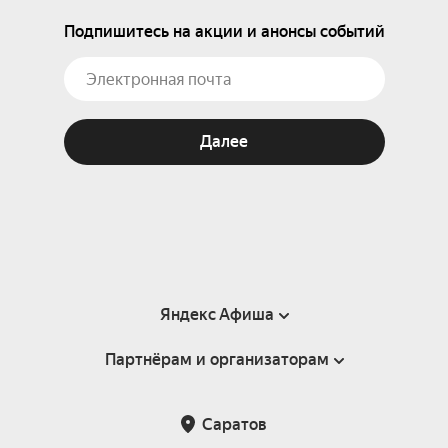
Подпишитесь на акции и анонсы событий
Далее
Яндекс Афиша
Партнёрам и организаторам
Справка
Пользовательское соглашение
Партнёрам и организаторам мероприятий
Саратов
Подарочные сертификаты
Билетная система Яндекс Билеты