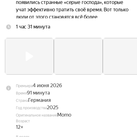
появились странные «серые господа», которые 
учат эффективно тратить своё время. Вот только 
люди от этого становятся всё более 
несчастными, ведь в погоне за продуктивностью 
1 час 31 минута
они растрачивают свои жизни. Момо 
объединяется с Хранителем времени и 
черепашкой-предсказательницей, чтобы понять, 
как избавить город от этих похитителей 
времени и вернуть его жителям потерянную 
радость.
4 июня 2026
Премьера
91 минута
Время
Германия
Страна
2025
Год производства
Momo
Оригинальное название
Возраст
12+