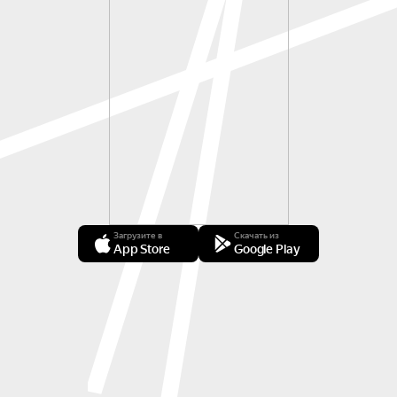
Загрузите в
Скачать из
App Store
Google Play