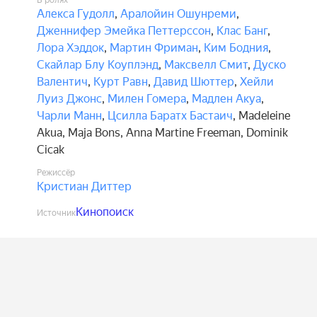
В ролях
Алекса Гудолл
,
Аралойин Ошунреми
,
Дженнифер Эмейка Петтерссон
,
Клас Банг
,
Лора Хэддок
,
Мартин Фриман
,
Ким Бодния
,
Скайлар Блу Коуплэнд
,
Максвелл Смит
,
Дуско
Валентич
,
Курт Равн
,
Давид Шюттер
,
Хейли
Луиз Джонс
,
Милен Гомера
,
Мадлен Акуа
,
Чарли Манн
,
Цсилла Баратх Бастаич
,
Madeleine
Akua
,
Maja Bons
,
Anna Martine Freeman
,
Dominik
Cicak
Режиссёр
Кристиан Диттер
Кинопоиск
Источник