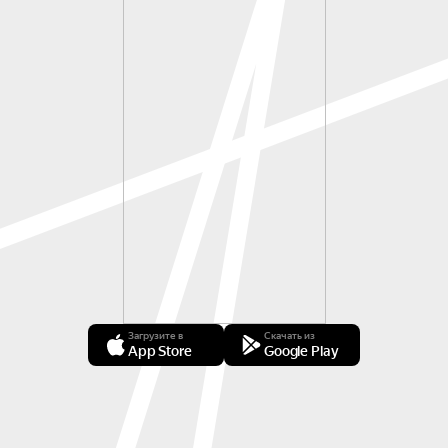
Загрузите в
Скачать из
App Store
Google Play