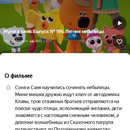
Мульт в кино. Выпуск № 196. Летние небылицы
Мультфильм  •  Кино  •  0+
О фильме
Соня и Саня научились сочинять небылицы, 
Мини-мишки дружно ищут ключ от автодомика 
Клавы, трое отважных братьев отправляются на 
поиски чудо-птицы, исполняющей желания, дети 
знакомятся с настоящим снежным человеком, а 
девочки-волшебницы из Сказочного патруля 
путешествуют по Праздничному княжеству.