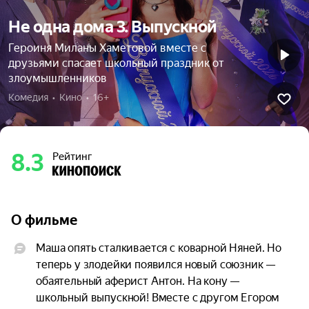
Не одна дома 3. Выпускной
Героиня Миланы Хаметовой вместе с
друзьями спасает школьный праздник от
злоумышленников
Комедия  •  Кино  •  16+
8.3
Рейтинг
О фильме
Маша опять сталкивается с коварной Няней. Но 
теперь у злодейки появился новый союзник — 
обаятельный аферист Антон. На кону — 
школьный выпускной! Вместе с другом Егором 