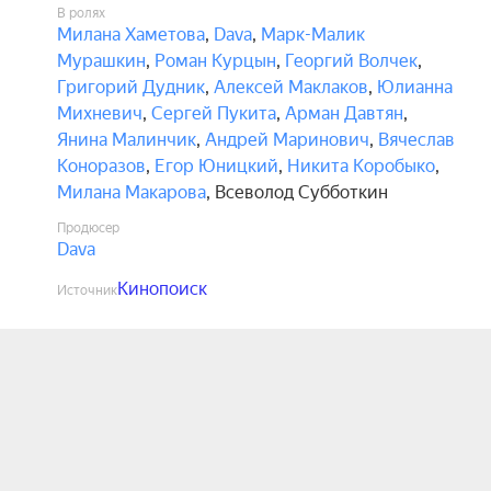
В ролях
Милана Хаметова
,
Dava
,
Марк-Малик
Мурашкин
,
Роман Курцын
,
Георгий Волчек
,
Григорий Дудник
,
Алексей Маклаков
,
Юлианна
Михневич
,
Сергей Пукита
,
Арман Давтян
,
Янина Малинчик
,
Андрей Маринович
,
Вячеслав
Коноразов
,
Егор Юницкий
,
Никита Коробыко
,
Милана Макарова
,
Всеволод Субботкин
Продюсер
Dava
Кинопоиск
Источник