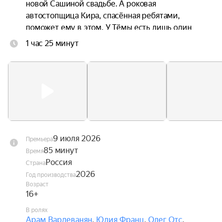
новой Сашиной свадьбе. А роковая 
автостопщица Кира, спасённая ребятами, 
поможет ему в этом. У Тёмы есть лишь один 
путь через всю страну, чтобы измениться и 
1 час 25 минут
вернуть любовь всей жизни — если не откажут 
тормоза.
9 июля 2026
Премьера
85 минут
Время
Россия
Страна
2026
Год производства
Возраст
16+
В ролях
Арам Вардеванян
,
Юлия Франц
,
Олег Отс
,