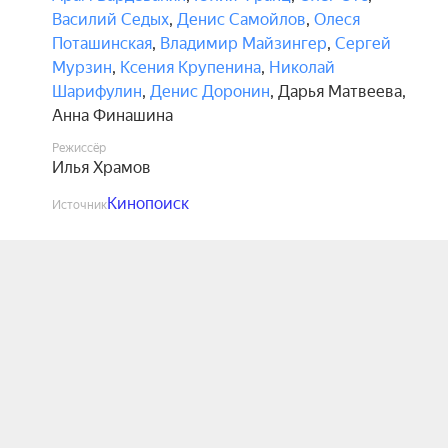
Василий Седых
,
Денис Самойлов
,
Олеся
Поташинская
,
Владимир Майзингер
,
Сергей
Мурзин
,
Ксения Крупенина
,
Николай
Шарифулин
,
Денис Доронин
,
Дарья Матвеева
,
Анна Финашина
Режиссёр
Илья Храмов
Кинопоиск
Источник