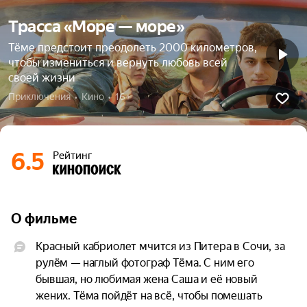
Трасса «Море — море»
Тёме предстоит преодолеть 2000 километров,
чтобы измениться и вернуть любовь всей
своей жизни
Приключения  •  Кино  •  16+
6.5
Рейтинг
О фильме
Красный кабриолет мчится из Питера в Сочи, за 
рулём — наглый фотограф Тёма. С ним его 
бывшая, но любимая жена Саша и её новый 
жених. Тёма пойдёт на всё, чтобы помешать 