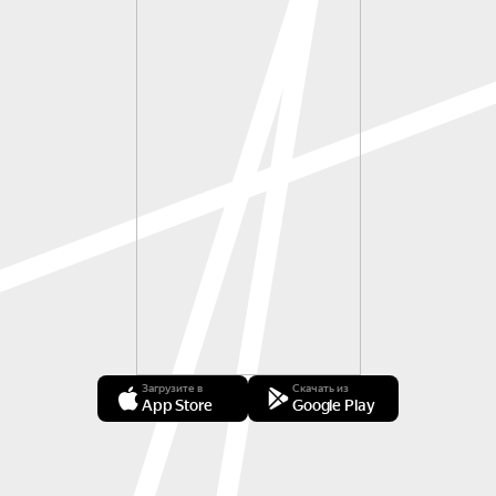
Загрузите в
Скачать из
App Store
Google Play