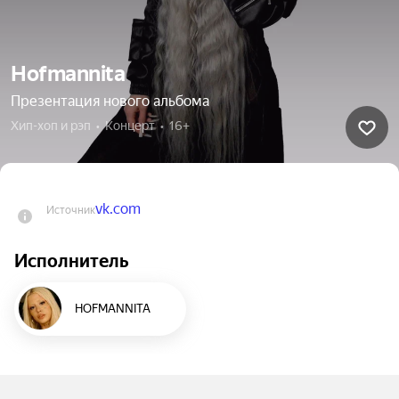
Hofmannita
Презентация нового альбома
Хип-хоп и рэп  •  Концерт  •  16+
vk.com
Источник
Исполнитель
HOFMANNITA