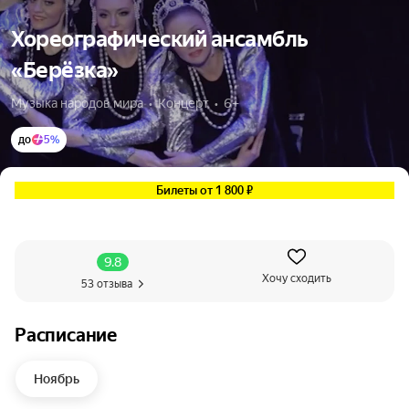
Хореографический ансамбль
«Берёзка»
Музыка народов мира  •  Концерт  •  6+
до
5%
Билеты от 1 800 ₽
9.8
Хочу сходить
53 отзыва
Расписание
Ноябрь