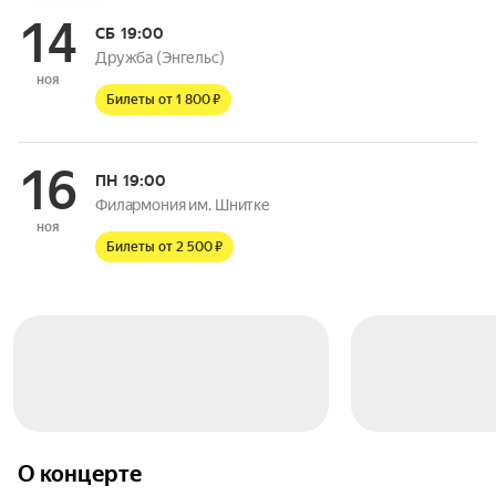
14
СБ
19:00
Дружба (Энгельс)
ноя
Билеты от 1 800 ₽
16
ПН
19:00
Филармония им. Шнитке
ноя
Билеты от 2 500 ₽
О концерте