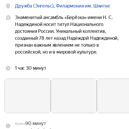
Дружба (Энгельс)
,
Филармония им. Шнитке
Знаменитый ансамбль «Берёзка» имени Н. С. 
Надеждиной носит титул Национального 
достояния России. Уникальный коллектив, 
созданный 78 лет назад Надеждой Надеждиной, 
признан важным явлением не только в 
российской, но и в мировой культуре.

В этот вечер зрители увидят шедевры из 
1 час 30 минут
золотого репертуарного фонда ансамбля, а 
также восстановленные танцевальные сцены 
великих хореографов — создателя коллектива Н. 
С. Надеждиной и М. М. Кольцовой. В программе 
концерта ансамбля «Берёзка» раскрывается 
богатая репертуарная палитра коллектива: тут и 
знаменитые девичьи хороводы, и танцевальные 
сцены, и шуточные хореографические картины.

90 минут
Время