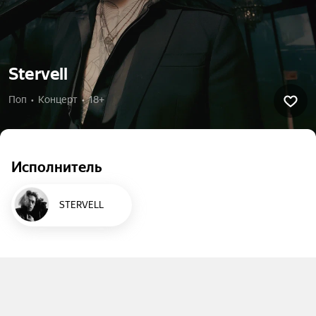
Stervell
Поп  •  Концерт  •  18+
Исполнитель
STERVELL