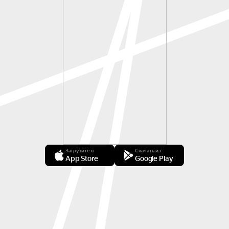
Загрузите в
Скачать из
App Store
Google Play