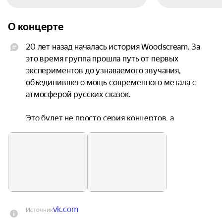
О концерте
20 лет назад началась история Woodscream. За 
это время группа прошла путь от первых 
экспериментов до узнаваемого звучания, 
объединившего мощь современного метала с 
атмосферой русских сказок.

Это будет не просто серия концертов, а 
путешествие через всю историю коллектива с 
возможностью увидеть, как менялась музыка, 
идеи и группа на протяжении двух десятилетий.

Сет-лист охватит все этапы творчества 
Woodscream: от самых ранних записей, годами 
не исполнявшихся живьём, до последних работ, 
vk.com
Источник
которые публика услышит впервые.
