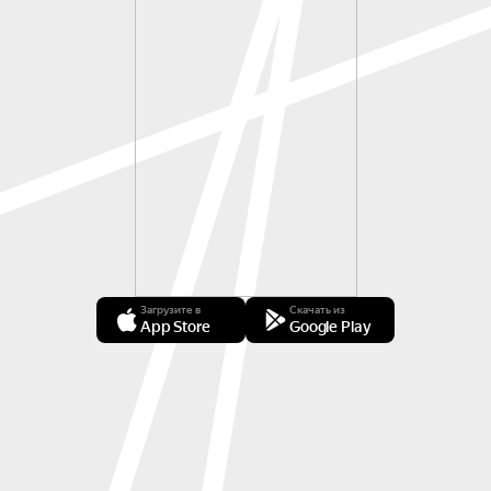
Загрузите в
Скачать из
App Store
Google Play