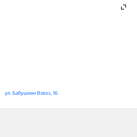
Романтическая история о двух влюблённых, чьи 
чувства сияют так же ярко, как небесные 
светила — Солнце и Луна, расскажет о 
преданности и любви.

Рекомендовано к просмотру детям с 6 лет.
ул. Бабушкин Взвоз, 16