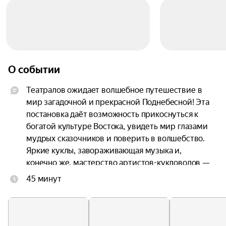
О событии
Театралов ожидает волшебное путешествие в 
мир загадочной и прекрасной Поднебесной! Эта 
постановка даёт возможность прикоснуться к 
богатой культуре Востока, увидеть мир глазами 
мудрых сказочников и поверить в волшебство. 
Яркие куклы, завораживающая музыка и, 
конечно же, мастерство артистов-кукловодов — 
всё это создаст неповторимую атмосферу, 
45 минут
которая покорит сердца зрителей всех 
возрастов.

На сцене — странствующие сказочники, 