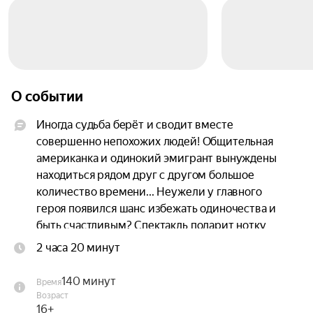
О событии
Иногда судьба берёт и сводит вместе 
совершенно непохожих людей! Общительная 
американка и одинокий эмигрант вынуждены 
находиться рядом друг с другом большое 
количество времени... Неужели у главного 
героя появился шанс избежать одиночества и 
быть счастливым? Спектакль подарит нотку 
ностальгии, оставит приятное послевкусие и 
2 часа 20 минут
хорошее настроение.

140 минут
Время
Осторожно! В спектакле присутствует... живая 
Возраст
музыка!
16+