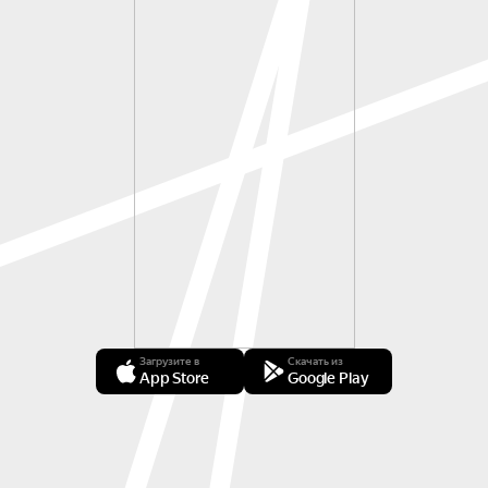
Загрузите в
Скачать из
App Store
Google Play