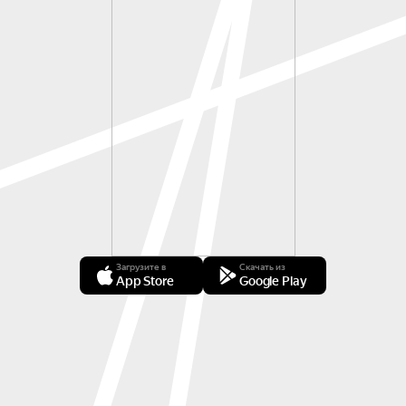
Загрузите в
Скачать из
App Store
Google Play