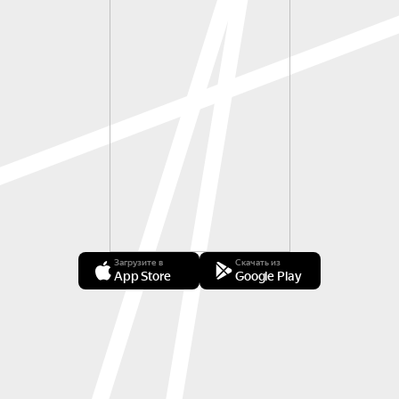
Загрузите в
Скачать из
App Store
Google Play