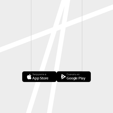
Загрузите в
Скачать из
App Store
Google Play