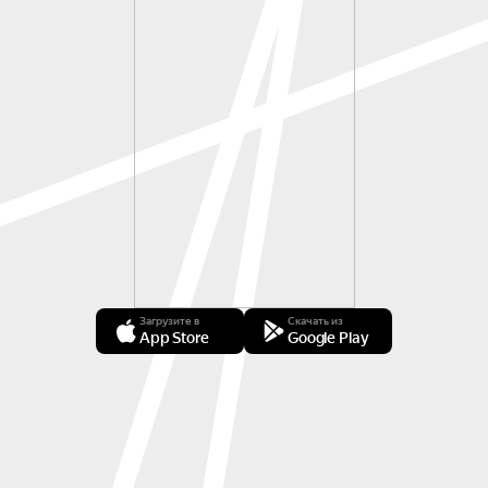
Загрузите в
Скачать из
App Store
Google Play