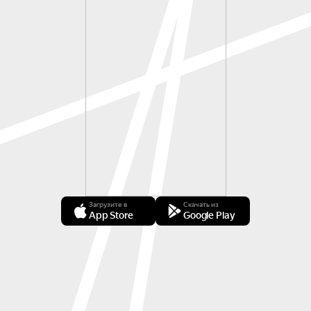
Загрузите в
Скачать из
App Store
Google Play