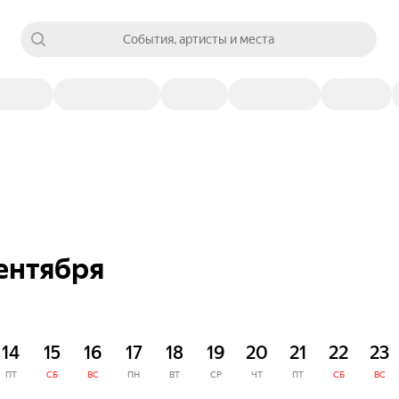
События, артисты и места
ентября
14
15
16
17
18
19
20
21
22
23
ПТ
СБ
ВС
ПН
ВТ
СР
ЧТ
ПТ
СБ
ВС