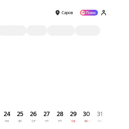
Саров
СЕНТЯ
24
25
26
27
28
29
30
31
1
ПН
ВТ
СР
ЧТ
ПТ
СБ
ВС
ПН
ВТ