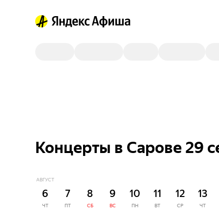
Концерты в Сарове 29 с
АВГУСТ
6
7
8
9
10
11
12
13
ЧТ
ПТ
СБ
ВС
ПН
ВТ
СР
ЧТ