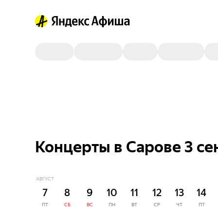
Концерты в Сарове 3 се
АВГУСТ
7
8
9
10
11
12
13
14
ПТ
СБ
ВС
ПН
ВТ
СР
ЧТ
ПТ