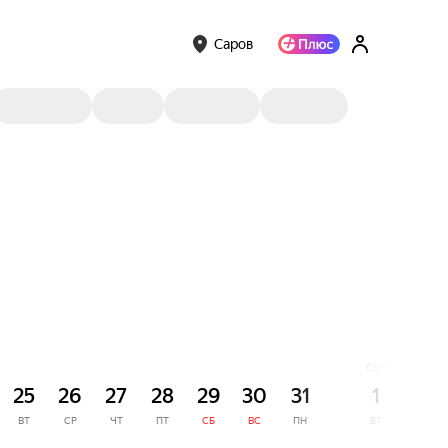
Саров
СЕНТЯБРЬ
25
26
27
28
29
30
31
1
2
ВТ
СР
ЧТ
ПТ
СБ
ВС
ПН
ВТ
СР