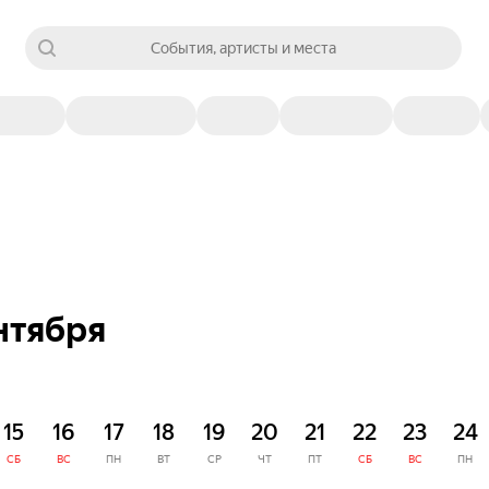
События, артисты и места
нтября
15
16
17
18
19
20
21
22
23
24
СБ
ВС
ПН
ВТ
СР
ЧТ
ПТ
СБ
ВС
ПН