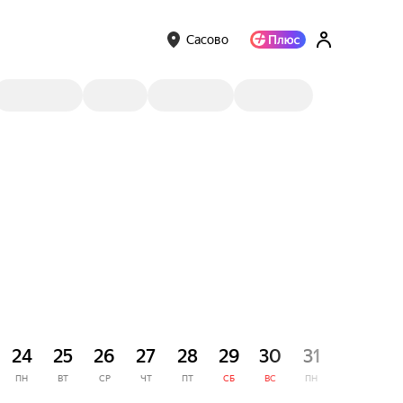
Сасово
СЕНТЯ
24
25
26
27
28
29
30
31
1
ПН
ВТ
СР
ЧТ
ПТ
СБ
ВС
ПН
ВТ