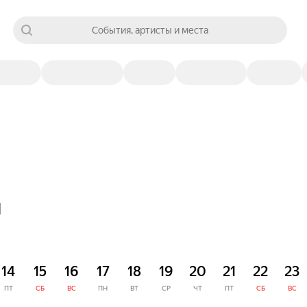
События, артисты и места
я
14
15
16
17
18
19
20
21
22
23
ПТ
СБ
ВС
ПН
ВТ
СР
ЧТ
ПТ
СБ
ВС