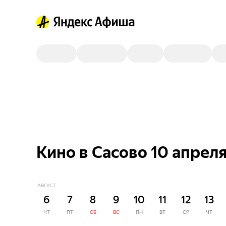
Кино в Сасово 10 апрел
АВГУСТ
6
7
8
9
10
11
12
13
ЧТ
ПТ
СБ
ВС
ПН
ВТ
СР
ЧТ