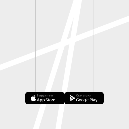
Загрузите в
Скачать из
App Store
Google Play