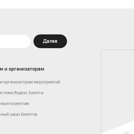
Далее
м и организаторам
и организаторам мероприятий
истема Яндекс Билеты
вным клиентам
ный заказ билетов