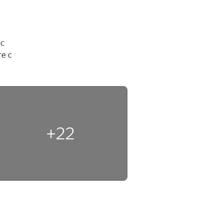
с 
 с 
+22
н