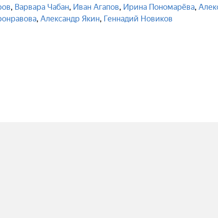
ров
,
Варвара Чабан
,
Иван Агапов
,
Ирина Пономарёва
,
Алек
ронравова
,
Александр Якин
,
Геннадий Новиков