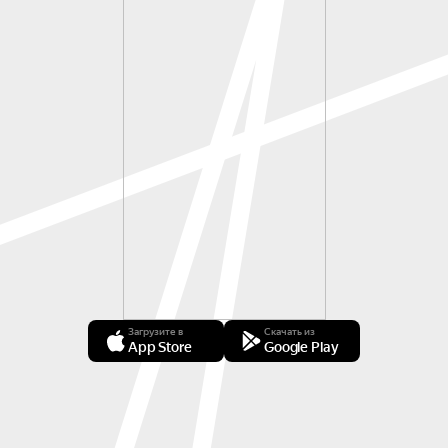
Загрузите в
Скачать из
App Store
Google Play