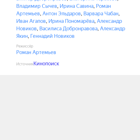
Владимир Сычев
,
Ирина Савина
,
Роман
Артемьев
,
Антон Эльдаров
,
Варвара Чабан
,
Иван Агапов
,
Ирина Пономарёва
,
Александр
Новиков
,
Василиса Добронравова
,
Александр
Якин
,
Геннадий Новиков
Режиссёр
Роман Артемьев
Кинопоиск
Источник