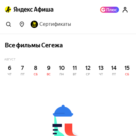
Сертификаты
Все фильмы Сегежа
АВГУСТ
6
7
8
9
10
11
12
13
14
15
ЧТ
ПТ
СБ
ВС
ПН
ВТ
СР
ЧТ
ПТ
СБ