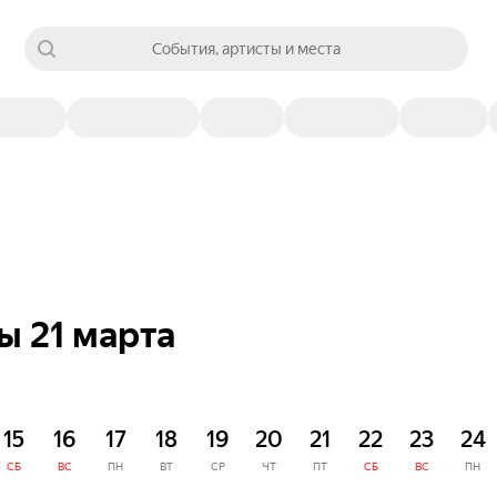
События, артисты и места
ы 21 марта
15
16
17
18
19
20
21
22
23
24
СБ
ВС
ПН
ВТ
СР
ЧТ
ПТ
СБ
ВС
ПН