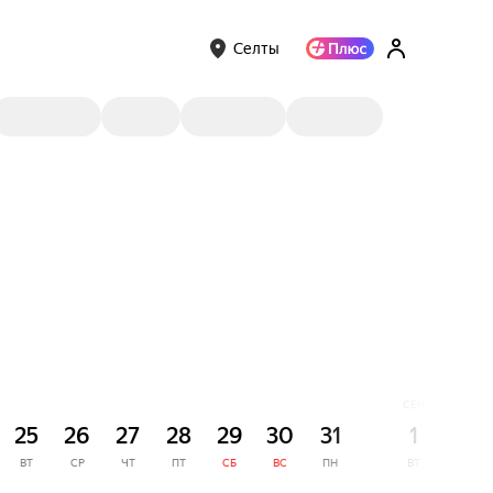
Селты
СЕНТЯБРЬ
25
26
27
28
29
30
31
1
2
ВТ
СР
ЧТ
ПТ
СБ
ВС
ПН
ВТ
СР