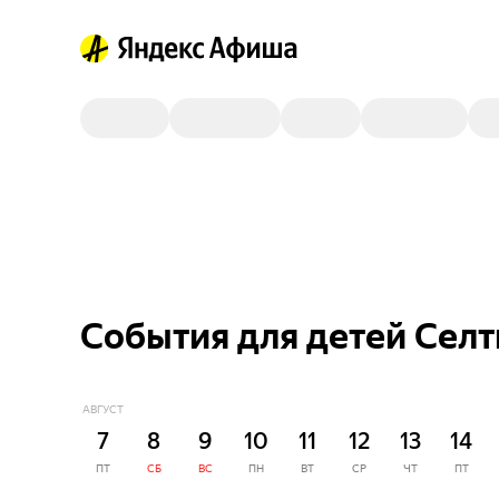
События для детей Селт
АВГУСТ
7
8
9
10
11
12
13
14
ПТ
СБ
ВС
ПН
ВТ
СР
ЧТ
ПТ