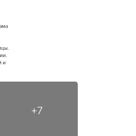
ама 
цы.

и. 
 и 
+7