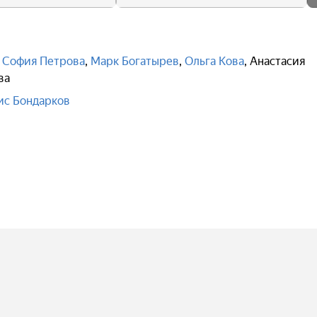
,
София Петрова
,
Марк Богатырев
,
Ольга Кова
,
Анастасия
ва
ис Бондарков